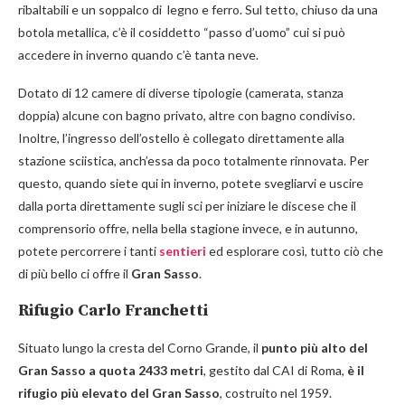
ribaltabili e un soppalco di legno e ferro. Sul tetto, chiuso da una
botola metallica, c’è il cosiddetto “passo d’uomo” cui si può
accedere in inverno quando c’è tanta neve.
Dotato di 12 camere di diverse tipologie (camerata, stanza
doppia) alcune con bagno privato, altre con bagno condiviso.
Inoltre, l’ingresso dell’ostello è collegato direttamente alla
stazione sciistica, anch’essa da poco totalmente rinnovata. Per
questo, quando siete qui in inverno, potete svegliarvi e uscire
dalla porta direttamente sugli sci per iniziare le discese che il
comprensorio offre, nella bella stagione invece, e in autunno,
potete percorrere i tanti
sentieri
ed esplorare così, tutto ciò che
di più bello ci offre il
Gran Sasso
.
Rifugio Carlo Franchetti
Situato lungo la cresta del Corno Grande, il
punto più alto del
Gran Sasso a quota
2433 metri
, gestito dal CAI di Roma,
è il
rifugio più elevato del Gran Sasso
, costruito nel 1959.