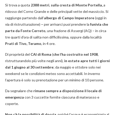
Si trova a quota
2388 metri
,
sulla cresta di Monte Portella,
a
ridosso del Corno Grande e delle principali vette del massiccio. Si
raggiunge partendo dall’
albergo di Campo Imperatore
(oggi in
via di ristrutturazione)
–
per arrivarci puoi prendere la
funivia che
parte da Fonte Cerreto
, una frazione di Assergi (AQ) – in circa
tre quarti d’ora di salita non difficilissima, oppure dalla località
Prati di Tivo, Teramo
, in 4 ore.
Di proprietà del
CAI di Roma
(
che l’ha costruito nel 1908
,
ristrutturandolo più volte negli anni),
in estate apre tutti i giorni
dal 1 giugno al 30 settembre
; da maggio e ottobre solo nei
weekend se le condizioni meteo sono accettabili. In inverno
l’apertura è solo su prenotazione per un minimo di 10 persone.
Da segnalare che
rimane sempre a disposizione il locale di
emergenza
con 3 cuccette fornite ciascuna di materasso e
coperte.
Non c’è la possibilità di doccia
, poiché l’acqua è economizzata al