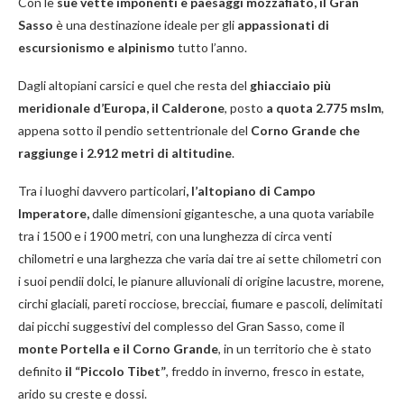
Con le
sue vette imponenti e paesaggi mozzafiato, il Gran
Sasso
è una destinazione ideale per gli
appassionati di
escursionismo e alpinismo
tutto l’anno.
Dagli altopiani carsici e quel che resta del
ghiacciaio più
meridionale d’Europa, il Calderone
, posto
a quota 2.775 mslm
,
appena sotto il pendio settentrionale del
Corno Grande che
raggiunge i 2.912 metri di altitudine
.
Tra i luoghi davvero particolari
, l’altopiano di Campo
Imperatore,
dalle dimensioni gigantesche, a una quota variabile
tra i 1500 e i 1900 metri, con una lunghezza di circa venti
chilometri e una larghezza che varia dai tre ai sette chilometri con
i suoi pendii dolci, le pianure alluvionali di origine lacustre, morene,
circhi glaciali, pareti rocciose, brecciai, fiumare e pascoli, delimitati
dai picchi suggestivi del complesso del Gran Sasso, come il
monte Portella e il Corno Grande
, in un territorio che è stato
definito
il “Piccolo Tibet”
, freddo in inverno, fresco in estate,
arido su creste e dossi.