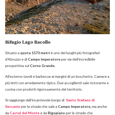
Rifugio Lago Racollo
Situato a
quota 1573 metri
è uno dei luoghi più fotografati
d’Abruzzo e di
Campo Imperatore
per via dell’incredibile
prospettiva sul
Corno Grande
.
All’esterno tavoli e barbecue ai margini di un boschetto. Camere a
più letti con arredamento tipico. Due accoglienti sale ristorante e
cucina con prodotti rigorosamente del territorio.
Si raggiunge dall’incantevole borgo di
Santo Stefano di
Sessanio
per la strada che sale a
Campo Imperatore,
ma anche
da
Castel del Monte
e da
Rigopiano
per le strade che