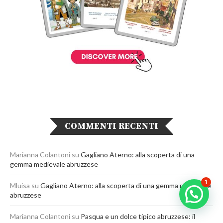
COMMENTI RECENTI
Marianna Colantoni
su
Gagliano Aterno: alla scoperta di una
gemma medievale abruzzese
1
Mluisa
su
Gagliano Aterno: alla scoperta di una gemma medievale
Chatta con noi per più info
abruzzese
Marianna Colantoni
su
Pasqua e un dolce tipico abruzzese: il