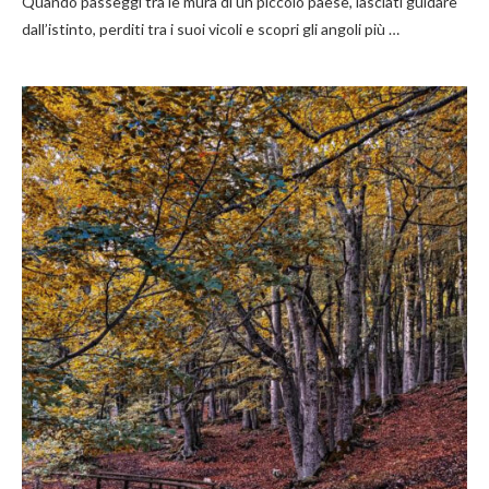
Quando passeggi tra le mura di un piccolo paese, lasciati guidare
dall’istinto, perditi tra i suoi vicoli e scopri gli angoli più …