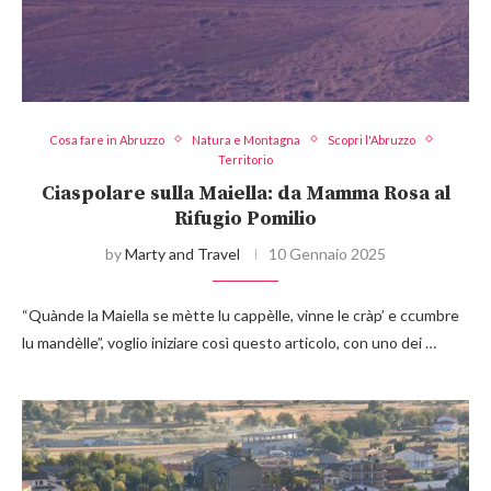
Cosa fare in Abruzzo
Natura e Montagna
Scopri l'Abruzzo
Territorio
Ciaspolare sulla Maiella: da Mamma Rosa al
Rifugio Pomilio
by
Marty and Travel
10 Gennaio 2025
“Quànde la Maiella se mètte lu cappèlle, vinne le cràp’ e ccumbre
lu mandèlle”, voglio iniziare così questo articolo, con uno dei …