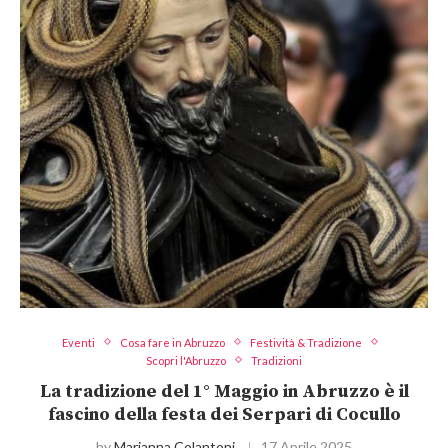
Eventi
Cosa fare in Abruzzo
Festività & Tradizione
Scopri l'Abruzzo
Tradizioni
La tradizione del 1° Maggio in Abruzzo è il
fascino della festa dei Serpari di Cocullo
by
Marianna Colantoni
17 Aprile 2025