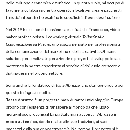
nello sviluppo economico e turistico. In questo ruolo, mi occupo di
favorire la collaborazione tra operatori locali per creare pacchetti
turistici integrati che esaltino le specificità di ogni destinazione.
Nel 2019 ho co-fondato insieme a mio fratello
Francesco
, video
maker professionista, il coworking virtuale
Tailor Studio –
Comunicazione su Misura
, uno spazio pensato per professionisti
della comunicazione, del marketing e della creatività. Offriamo
soluzioni personalizzate per aziende e progetti di sviluppo locale,
mettendo la nostra esperienza al servizio di chi vuole crescere e
distinguersi nel proprio settore.
Sono anche la fondatrice di
Taste Abruzzo
, che stai leggendo e per
questo ti ringrazio molto.
Taste Abruzzo
è un progetto nato durante i miei viaggi in Europa
proprio con l’esigenza di far sapere al mondo da che luogo
meraviglioso provenissi! La piattaforma
racconta l’Abruzzo in
modo autentico
, dando risalto alle sue tradizioni, ai suoi
paesaggi e alla sua enogastronomia. Nel tempo, il progetto si è