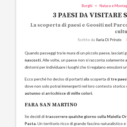
Borghi
Natura e Monta
3 PAESI DA VISITARE
La scoperta di paesi e Geositi nel Parco
cult
Scritto da
Ilaria Di Prinzio
Quando passeggi tra le mura di un piccolo paese, lasciati gu
nascosti
. Alle volte, un paese non si racconta solamente a
dintorni per individuare i luoghi che ti regalano emozioni u
Ecco perché ho deciso di portarti alla scoperta di
tre paes
dove non solo potrai immergerti nel loro contesto storico c
autunno si arricchisce di mille colori
.
FARA SAN MARTINO
Se decidi di
trascorrere qualche giorno sulla Maiella Or
Pasta
. Un territorio ricco di grande fascino naturalistico 