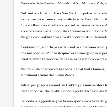
Nazionale della Maiella:
Il Monastero di San Martino in Valle, le
Nel
centro storico di Fara San Martino
, potrai visitare
centro visita e il museo naturalistico
del Parco Nazional
Quest’ultimo con strette vie, piazzette panoramiche, capitel
accedere dalla piazza Principale
attraverso la Porta del 
Vergine con Sant’Antonio e Sant’Emidio” posto sulla lunett
Continuando,
a pochi passi dal centro si trovano le So
che
nascono sul Monte Acquaviva
ed emergono in superf
caratterizzato l’economia del paese, in passato con la presen
Per chi vuole ripercorrere
la storia dell’attività laniera
,
Documentazione del Fiume Verde
.
Infine, per gli
appassionati di trekking da non perdere l
pareti rocciose, che costituiscono la porta d’accesso alla V
Secondo la leggenda le gole furono aperte dalla forza dei go
si allarga, si scorgono
i resti dell’Abbazia di San Martino 