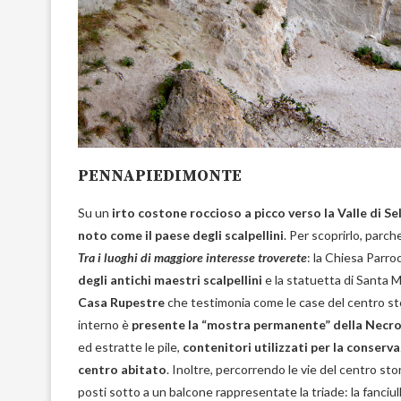
PENNAPIEDIMONTE
Su un
irto costone roccioso a picco verso la Valle di 
noto come il paese degli scalpellini
. Per scoprirlo, parch
Tra i luoghi di maggiore interesse troverete
: la Chiesa Parr
degli antichi maestri scalpellini
e la statuetta di Santa M
Casa Rupestre
che testimonia come le case del centro st
interno è
presente la “mostra permanente” della Necrop
ed estratte le pile,
contenitori utilizzati per la conserva
centro abitato
. Inoltre, percorrendo le vie del centro stori
posti sotto a un balcone rappresentate la triade: la fanciull