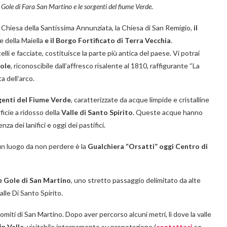
 Gole di Fara San Martino e le sorgenti del fiume Verde
.
 la Chiesa della Santissima Annunziata, la Chiesa di San Remigio,
il
e della Maiella
e il Borgo Fortificato di Terra Vecchia
.
li e facciate, costituisce la parte più antica del paese. Vi potrai
Sole
, riconoscibile dall’affresco risalente al 1810, raffigurante “La
a dell’arco.
rgenti del Fiume Verde
, caratterizzate da acque limpide e cristalline
icie a ridosso della
Valle di Santo Spirito
. Queste acque hanno
za dei lanifici e oggi dei pastifici.
 un luogo da non perdere è la
Gualchiera “Orsatti” oggi Centro di
e Gole di San Martino
, uno stretto passaggio delimitato da alte
alle Di Santo Spirito.
miti di San Martino. Dopo aver percorso alcuni metri, lì dove la valle
in Valle
, visitabile internamente su prenotazione (
contattaci
se