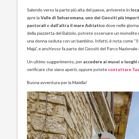
Salendo verso la parte più alta del paese, arriverete in
loca
apre la
Valle di Selvaromana
,
uno dei Geositi più import
pastorali
e
dall’altra il mare Adriatico
dove nelle giorna
della piazzetta del Balzolo, potrete osservare un monolite
una donna seduta con un bambino. Infatti, è nota come “St
Maja”, e anch’esso fa parte dei Geositi del Parco Nazionale d
Un ultimo suggerimento, per
accedere ai musei o luoghi 
verificare che siano aperti, oppure potete
contattare Ta
Buona avventura per la Maiella!