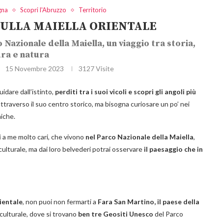
gna
Scopri l'Abruzzo
Territorio
 SULLA MAIELLA ORIENTALE
 Nazionale della Maiella, un viaggio tra storia,
ura e natura
15 Novembre 2023
3127
Visite
idare dall’istinto,
perditi tra i suoi vicoli e scopri gli angoli più
ttraverso il suo centro storico, ma bisogna curiosare un po’ nei
niche.
i
a me molto cari, che vivono
nel Parco Nazionale della Maiella
,
ulturale, ma dai loro belvederi potrai osservare
il paesaggio che in
ientale
, non puoi non fermarti a
Fara San Martino, il paese della
e culturale, dove si trovano
ben tre Geositi Unesco
del Parco