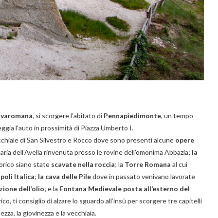
Selvaromana
, si scorgere l’abitato di
Pennapiedimonte
, un tempo
eggia l’auto in prossimità di Piazza Umberto I.
occhiale di San Silvestro e Rocco dove sono presenti alcune
opere
aria dell’Avella rinvenuta presso le rovine dell’omonima Abbazia;
la
orico siano state
scavate nella roccia
; la
Torre Romana
al cui
oli Italica
;
la cava delle Pile
dove in passato venivano lavorate
zione dell’olio
; e la
Fontana Medievale posta all’esterno del
co, ti consiglio di alzare lo sguardo all’insù per scorgere tre capitelli
ezza, la giovinezza e la vecchiaia.