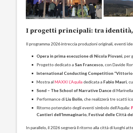
I progetti principali: tra identit
Il programma 2026 intreccia produzioni originali, eventi identi
Opera in prima esecuzione di Nicola Piovani
, per 
Progetto dedicato a
San Francesco
, con Davide Ron
International Conducting Competition “Vittorio 
Mostra al
MAXXI L’Aquila
dedicata a
Fabio Mauri
, c
Sond – The School of Narrative Dance
di Marinella
Performance di
Liu Bolin
, che realizzerà tre scatti i
Ritorno potenziato degli eventi simbolo dell’Aquila:
Cantieri dell’Immaginario
,
Festival delle Città d
In parallelo, il 2026 segnerà il ritorno alla città di luoghi atte