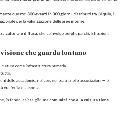
amente questo:
300 eventi in 300 giorni
, distribuiti tra L’Aquila, il
azionale per la valorizzazione delle aree interne.
za culturale diffusa
, che coinvolge borghi, parchi, istituzioni,
 visione che guarda lontano
a cultura come infrastruttura primaria.
 tutto.
zioni delle accademie, nei cori, nei teatri, nelle associazioni — è
à era ferita o sospesa.
e, in fondo, esiste già: una
comunità che alla cultura tiene