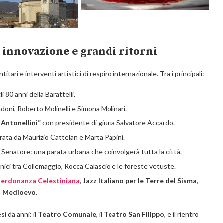
à, innovazione e grandi ritorni
tari e interventi artistici di respiro internazionale. Tra i principali:
gli 80 anni della Barattelli.
doni, Roberto Molinelli e Simona Molinari.
Antonellini”
con presidente di giuria Salvatore Accardo.
urata da Maurizio Cattelan e Marta Papini.
 Senatore: una parata urbana che coinvolgerà tutta la città.
conici tra Collemaggio, Rocca Calascio e le foreste vetuste.
Perdonanza Celestiniana
,
Jazz Italiano per le Terre del Sisma
,
el Medioevo
.
si da anni: il
Teatro Comunale
, il
Teatro San Filippo
, e il rientro