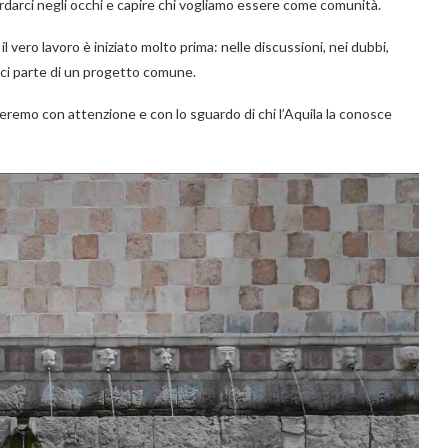
darci negli occhi e capire chi vogliamo essere come comunità.
 il vero lavoro è iniziato molto prima: nelle discussioni, nei dubbi,
irci parte di un progetto comune.
remo con attenzione e con lo sguardo di chi l’Aquila la conosce