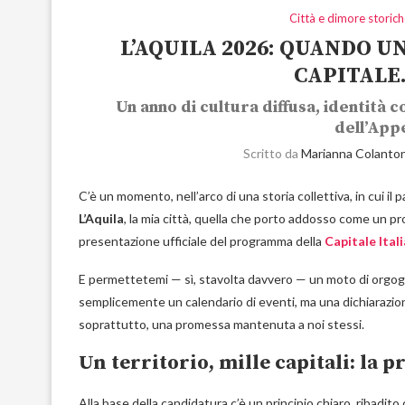
Città e dimore storic
L’AQUILA 2026: QUANDO 
CAPITALE.
Un anno di cultura diffusa, identità c
dell’App
Scritto da
Marianna Colanton
C’è un momento, nell’arco di una storia collettiva, in cui i
L’Aquila
, la mia città, quella che porto addosso come un pr
presentazione ufficiale del programma della
Capitale Ital
E permettetemi — sì, stavolta davvero — un moto di orgog
semplicemente un calendario di eventi, ma una dichiarazione
soprattutto, una promessa mantenuta a noi stessi.
Un territorio, mille capitali: la p
Alla base della candidatura c’è un principio chiaro, ribadito