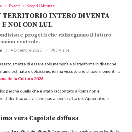
he
Eventi
Scopri l'Abruzzo
UN TERRITORIO INTERO DIVENTA
 E NOI CON LUI.
ondivisa e progetti che ridisegnano il futuro
ennino centrale.
i
4 Dicembre 2025
983
Visite
l passato smette di essere solo memoria e si trasforma in direzione.
ofumo ostinato e dolcissimo, ieri ha vissuto uno di quei momenti: la
iana della Cultura 2026
.
lio: perché quello che è stato raccontato a Roma non è
 d’identità, una visione nuova per le città dell’Appennino e,
rima vera Capitale diffusa
 dal sindaco
Pierluigi Biondi
:
“non una città al centro, ma un territorio