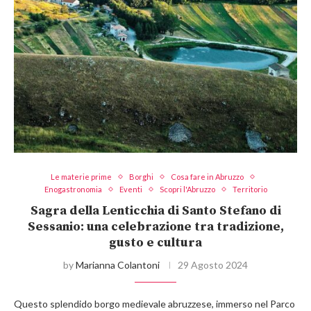
Le materie prime
Borghi
Cosa fare in Abruzzo
Enogastronomia
Eventi
Scopri l'Abruzzo
Territorio
Sagra della Lenticchia di Santo Stefano di
Sessanio: una celebrazione tra tradizione,
gusto e cultura
by
Marianna Colantoni
29 Agosto 2024
Questo splendido borgo medievale abruzzese, immerso nel Parco