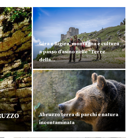
Gira e Rigira, montagna e cultura
a passo d’asino nelle “Terre
della...
Abruzzo terra di parchi e natura
BRUZZO
incontaminata