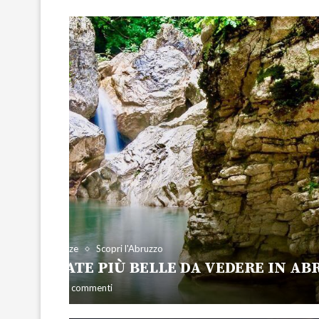
orio
Esperienze
Scopri l'Abruzzo
 SEI CASCATE PIÙ BELLE DA VEDERE IN A
arzo 2026
12 commenti