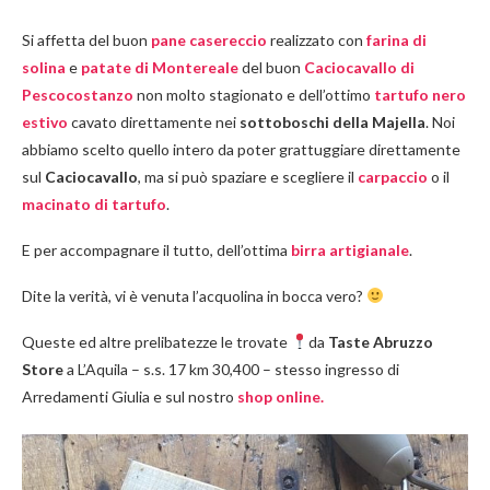
Si affetta del buon
pane casereccio
realizzato con
farina di
solina
e
patate di Montereale
del buon
Caciocavallo di
Pescocostanzo
non molto stagionato e dell’ottimo
tartufo nero
estivo
cavato direttamente nei
sottoboschi della Majella
. Noi
abbiamo scelto quello intero da poter grattuggiare direttamente
sul
Caciocavallo
, ma si può spaziare e scegliere il
carpaccio
o il
macinato di tartufo
.
E per accompagnare il tutto, dell’ottima
birra artigianale
.
Dite la verità, vi è venuta l’acquolina in bocca vero?
Queste ed altre prelibatezze le trovate
da
Taste Abruzzo
Store
a L’Aquila – s.s. 17 km 30,400 – stesso ingresso di
Arredamenti Giulia e sul nostro
shop online.