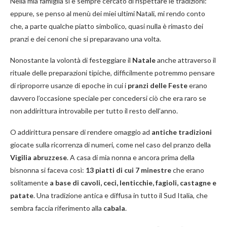
Nella mia famiglia si è sempre cercato di rispettare le tradizioni:
eppure, se penso al menù dei miei ultimi Natali, mi rendo conto
che, a parte qualche piatto simbolico, quasi nulla è rimasto dei
pranzi e dei cenoni che si preparavano una volta.
Nonostante la volontà di festeggiare il
Natale
anche attraverso il
rituale delle preparazioni tipiche, difficilmente potremmo pensare
di riproporre usanze di epoche in cui i
pranzi delle Feste
erano
davvero l’occasione speciale per concedersi ciò che era raro se
non addirittura introvabile per tutto il resto dell’anno.
O addirittura pensare di rendere omaggio ad
antiche tradizioni
giocate sulla ricorrenza di numeri, come nel caso del pranzo della
Vigilia abruzzese
. A casa di mia nonna e ancor
a prima della
bisnonna si faceva così:
13 piatti di cui 7 minestre
che erano
solitamente
a base di cavoli, ceci, lenticchie, fagioli, castagne e
patate
. Una tradizione antica e diffusa in tutto il Sud Italia, che
sembra faccia riferimento alla
cabala
.