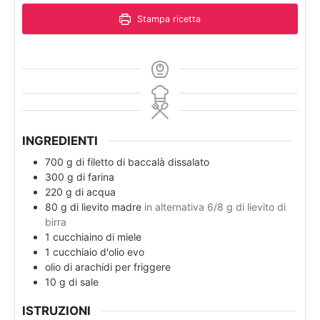
Stampa ricetta
INGREDIENTI
700
g
di filetto di baccalà dissalato
300
g
di farina
220
g
di acqua
80
g
di lievito madre
in alternativa 6/8 g di lievito di
birra
1
cucchiaino di miele
1
cucchiaio d'olio evo
olio di arachidi per friggere
10
g
di sale
ISTRUZIONI