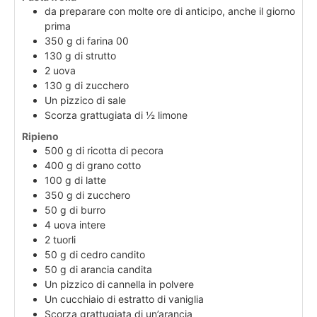
da preparare con molte ore di anticipo, anche il giorno
prima
350
g
di farina 00
130
g
di strutto
2
uova
130
g
di zucchero
Un pizzico di sale
Scorza grattugiata di ½ limone
Ripieno
500
g
di ricotta di pecora
400
g
di grano cotto
100
g
di latte
350
g
di zucchero
50
g
di burro
4
uova intere
2
tuorli
50
g
di cedro candito
50
g
di arancia candita
Un pizzico di cannella in polvere
Un cucchiaio di estratto di vaniglia
Scorza grattugiata di un’arancia