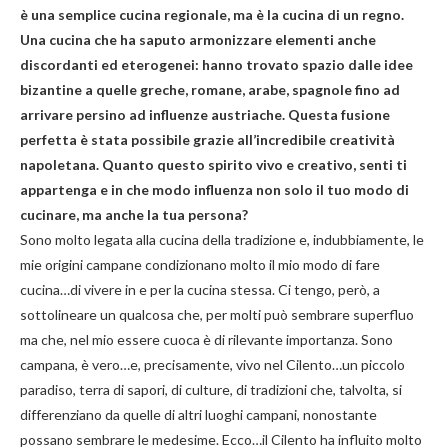
è una semplice cucina regionale, ma è la cucina di un regno.
Una cucina che ha saputo armonizzare elementi anche
discordanti ed eterogenei: hanno trovato spazio dalle idee
bizantine a quelle greche, romane, arabe, spagnole fino ad
arrivare persino ad influenze austriache. Questa fusione
perfetta è stata possibile grazie all’incredibile creatività
napoletana. Quanto questo spirito vivo e creativo, senti ti
appartenga e in che modo influenza non solo il tuo modo di
cucinare, ma anche la tua persona?
Sono molto legata alla cucina della tradizione e, indubbiamente, le
mie origini campane condizionano molto il mio modo di fare
cucina…di vivere in e per la cucina stessa. Ci tengo, però, a
sottolineare un qualcosa che, per molti può sembrare superfluo
ma che, nel mio essere cuoca è di rilevante importanza. Sono
campana, è vero…e, precisamente, vivo nel Cilento…un piccolo
paradiso, terra di sapori, di culture, di tradizioni che, talvolta, si
differenziano da quelle di altri luoghi campani, nonostante
possano sembrare le medesime. Ecco…il Cilento ha influito molto