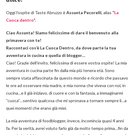
dolce!
Oggi l’ospite di Taste Abruzzo è
Assunta Pecorelli
, alias
“
La
Cuoca dentro
”.
Ciao Assunta! Siamo felicissime di dare il benvenuto alla
primavera con te!
Raccontaci cos’è La Cuoca Dentro, da dove parte la tua
avventura in cucina e quella di blogger…
Ciao! Grazie dell’invito, felicissima di essere vostra ospite! La mia
avventura in cucina parte fin dalla mia più tenera età. Sono
sempre stata affascinata da questo mondo e ricordo che passavo
le ore ad osservare mia madre, e mia nonna che viveva con noi, in
cucina…e lì già iniziavo, di cuore e con la fantasia, a immaginarmi
“cuoca”…sentivo qualcosa che mi spronava a tornare sempre lì…a
quei momenti che erano già miei.
La mia avventura di foodblogger, invece, incomincia quasi 4 anni
fa. Per la verità, avrei voluto farlo già da molto tempo prima…fin da